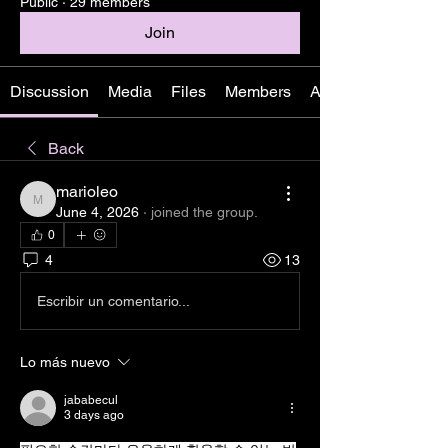
Public
·
29 members
Join
Discussion
Media
Files
Members
About
Back
marioleo
marioleo
June 4, 2026
·
joined the group.
0
4
13
Escribir un comentario...
Lo más nuevo
jababecul
3 days ago